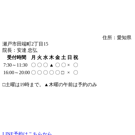
▼
住所：愛知県
▼
瀬戸市田端町2丁目15
院長：安達 忠弘
受付時間
月
火
水
木
金
土
日
祝
▼
7:30～11:30
〇
〇
〇
▲
〇
〇
×
〇
16:00～20:00
〇
〇
〇
〇
〇
□
×
〇
▼
□土曜は19時まで。▲木曜の午前は予約のみ
▼
▼
LINE予約はこちらから