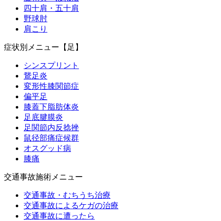
四十肩・五十肩
野球肘
肩こり
症状別メニュー【足】
シンスプリント
鵞足炎
変形性膝関節症
偏平足
膝蓋下脂肪体炎
足底腱膜炎
足関節内反捻挫
鼠径部痛症候群
オスグッド病
膝痛
交通事故施術メニュー
交通事故・むちうち治療
交通事故によるケガの治療
交通事故に遭ったら