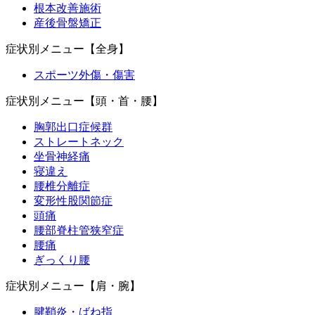
根本改善施術
産後骨盤矯正
症状別メニュー【全身】
スポーツ外傷・傷害
症状別メニュー【頭・首・腰】
胸郭出口症候群
ストレートネック
坐骨神経痛
寝違え
腰椎分離症
変形性股関節症
頭痛
腰部脊柱管狭窄症
腰痛
ぎっくり腰
症状別メニュー【肩・腕】
腱鞘炎・ばね指