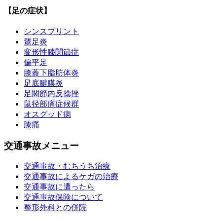
【足の症状】
シンスプリント
鵞足炎
変形性膝関節症
偏平足
膝蓋下脂肪体炎
足底腱膜炎
足関節内反捻挫
鼠径部痛症候群
オスグッド病
膝痛
交通事故メニュー
交通事故・むちうち治療
交通事故によるケガの治療
交通事故に遭ったら
交通事故保険について
整形外科との併院