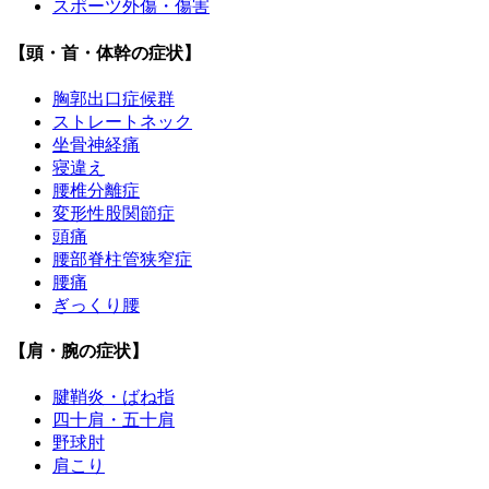
スポーツ外傷・傷害
【頭・首・体幹の症状】
胸郭出口症候群
ストレートネック
坐骨神経痛
寝違え
腰椎分離症
変形性股関節症
頭痛
腰部脊柱管狭窄症
腰痛
ぎっくり腰
【肩・腕の症状】
腱鞘炎・ばね指
四十肩・五十肩
野球肘
肩こり