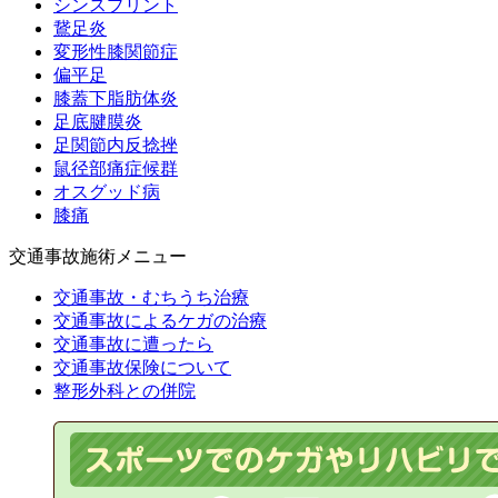
シンスプリント
鵞足炎
変形性膝関節症
偏平足
膝蓋下脂肪体炎
足底腱膜炎
足関節内反捻挫
鼠径部痛症候群
オスグッド病
膝痛
交通事故施術メニュー
交通事故・むちうち治療
交通事故によるケガの治療
交通事故に遭ったら
交通事故保険について
整形外科との併院