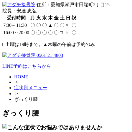
住所：愛知県瀬戸市田端町2丁目15
院長：安達 忠弘
受付時間
月
火
水
木
金
土
日
祝
7:30～11:30
〇
〇
〇
▲
〇
〇
×
〇
16:00～20:00
〇
〇
〇
〇
〇
□
×
〇
□土曜は19時まで。▲木曜の午前は予約のみ
LINE予約はこちらから
HOME
>
症状別メニュー
>
ぎっくり腰
ぎっくり腰