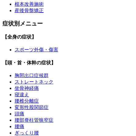
根本改善施術
産後骨盤矯正
症状別メニュー
【全身の症状】
スポーツ外傷・傷害
【頭・首・体幹の症状】
胸郭出口症候群
ストレートネック
坐骨神経痛
寝違え
腰椎分離症
変形性股関節症
頭痛
腰部脊柱管狭窄症
腰痛
ぎっくり腰