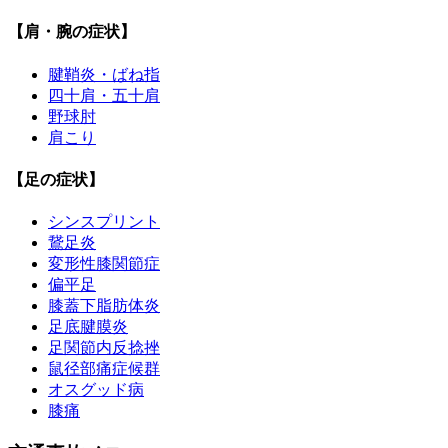
【肩・腕の症状】
腱鞘炎・ばね指
四十肩・五十肩
野球肘
肩こり
【足の症状】
シンスプリント
鵞足炎
変形性膝関節症
偏平足
膝蓋下脂肪体炎
足底腱膜炎
足関節内反捻挫
鼠径部痛症候群
オスグッド病
膝痛