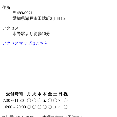
住所
〒489-0921
愛知県瀬戸市田端町2丁目15
アクセス
水野駅より徒歩10分
アクセスマップはこちら
受付時間
月
火
水
木
金
土
日
祝
7:30～11:30
〇
〇
〇
▲
〇
〇
×
〇
16:00～20:00
〇
〇
〇
〇
〇
□
×
〇