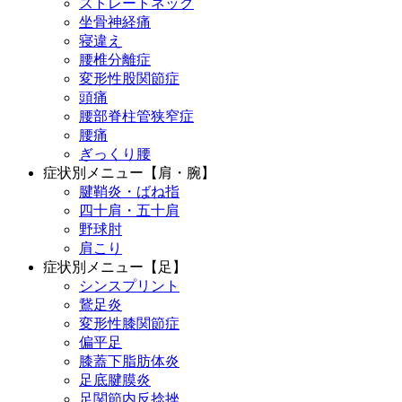
ストレートネック
坐骨神経痛
寝違え
腰椎分離症
変形性股関節症
頭痛
腰部脊柱管狭窄症
腰痛
ぎっくり腰
症状別メニュー【肩・腕】
腱鞘炎・ばね指
四十肩・五十肩
野球肘
肩こり
症状別メニュー【足】
シンスプリント
鵞足炎
変形性膝関節症
偏平足
膝蓋下脂肪体炎
足底腱膜炎
足関節内反捻挫