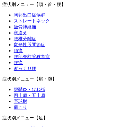
症状別メニュー【頭・首・腰】
胸郭出口症候群
ストレートネック
坐骨神経痛
寝違え
腰椎分離症
変形性股関節症
頭痛
腰部脊柱管狭窄症
腰痛
ぎっくり腰
症状別メニュー【肩・腕】
腱鞘炎・ばね指
四十肩・五十肩
野球肘
肩こり
症状別メニュー【足】