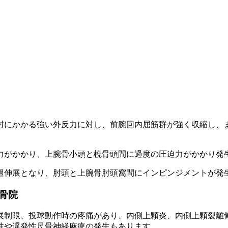
肘にかかる強い外反力に対し、前腕回内屈筋群が強く収縮し、
力がかかり、上腕骨小頭と橈骨頭間に過度の圧迫力がかかり発
過伸展となり、肘頭と上腕骨肘頭窩間にインピンジメントが発
骨院
展制限、投球動作時の疼痛があり、内側上顆炎、内側上顆裂離
性や遅発性尺骨神経麻痺の発生もあります。