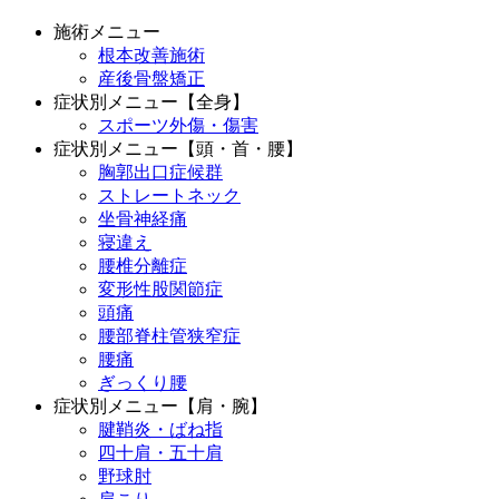
施術メニュー
根本改善施術
産後骨盤矯正
症状別メニュー【全身】
スポーツ外傷・傷害
症状別メニュー【頭・首・腰】
胸郭出口症候群
ストレートネック
坐骨神経痛
寝違え
腰椎分離症
変形性股関節症
頭痛
腰部脊柱管狭窄症
腰痛
ぎっくり腰
症状別メニュー【肩・腕】
腱鞘炎・ばね指
四十肩・五十肩
野球肘