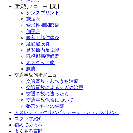
肩こり
症状別メニュー【足】
シンスプリント
鵞足炎
変形性膝関節症
偏平足
膝蓋下脂肪体炎
足底腱膜炎
足関節内反捻挫
鼠径部痛症候群
オスグッド病
膝痛
交通事故施術メニュー
交通事故・むちうち治療
交通事故によるケガの治療
交通事故に遭ったら
交通事故保険について
整形外科との併院
アスレティックリハビリテーション（アスリハ）
スタッフ紹介
初めての方へ
よくある質問