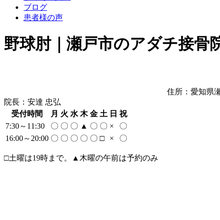
ブログ
患者様の声
野球肘｜瀬戸市のアダチ接骨
住所：愛知県瀬
院長：安達 忠弘
受付時間
月
火
水
木
金
土
日
祝
7:30～11:30
〇
〇
〇
▲
〇
〇
×
〇
16:00～20:00
〇
〇
〇
〇
〇
□
×
〇
□土曜は19時まで。▲木曜の午前は予約のみ