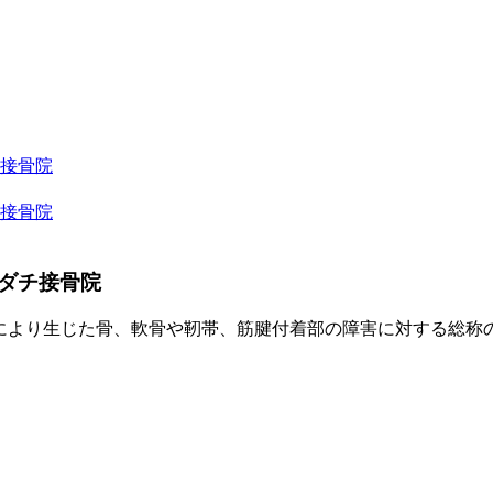
接骨院
接骨院
ダチ接骨院
しおこなう投球動作により生じた骨、軟骨や靭帯、筋腱付着部の障害に対