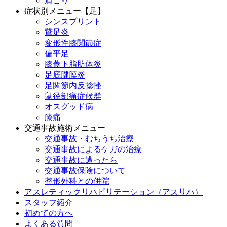
肩こり
症状別メニュー【足】
シンスプリント
鵞足炎
変形性膝関節症
偏平足
膝蓋下脂肪体炎
足底腱膜炎
足関節内反捻挫
鼠径部痛症候群
オスグッド病
膝痛
交通事故施術メニュー
交通事故・むちうち治療
交通事故によるケガの治療
交通事故に遭ったら
交通事故保険について
整形外科との併院
アスレティックリハビリテーション（アスリハ）
スタッフ紹介
初めての方へ
よくある質問