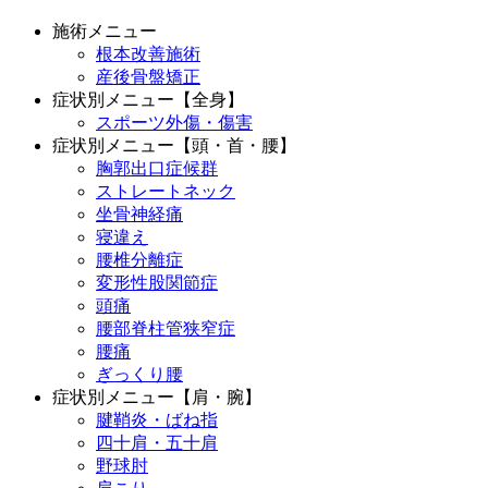
施術メニュー
根本改善施術
産後骨盤矯正
症状別メニュー【全身】
スポーツ外傷・傷害
症状別メニュー【頭・首・腰】
胸郭出口症候群
ストレートネック
坐骨神経痛
寝違え
腰椎分離症
変形性股関節症
頭痛
腰部脊柱管狭窄症
腰痛
ぎっくり腰
症状別メニュー【肩・腕】
腱鞘炎・ばね指
四十肩・五十肩
野球肘