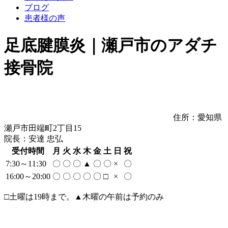
ブログ
患者様の声
足底腱膜炎｜瀬戸市のアダチ
接骨院
住所：愛知県
瀬戸市田端町2丁目15
院長：安達 忠弘
受付時間
月
火
水
木
金
土
日
祝
7:30～11:30
〇
〇
〇
▲
〇
〇
×
〇
16:00～20:00
〇
〇
〇
〇
〇
□
×
〇
□土曜は19時まで。▲木曜の午前は予約のみ