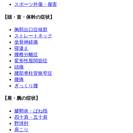
スポーツ外傷・傷害
【頭・首・体幹の症状】
胸郭出口症候群
ストレートネック
坐骨神経痛
寝違え
腰椎分離症
変形性股関節症
頭痛
腰部脊柱管狭窄症
腰痛
ぎっくり腰
【肩・腕の症状】
腱鞘炎・ばね指
四十肩・五十肩
野球肘
肩こり