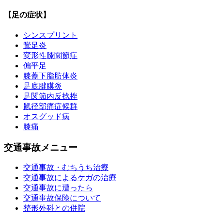
【足の症状】
シンスプリント
鵞足炎
変形性膝関節症
偏平足
膝蓋下脂肪体炎
足底腱膜炎
足関節内反捻挫
鼠径部痛症候群
オスグッド病
膝痛
交通事故メニュー
交通事故・むちうち治療
交通事故によるケガの治療
交通事故に遭ったら
交通事故保険について
整形外科との併院