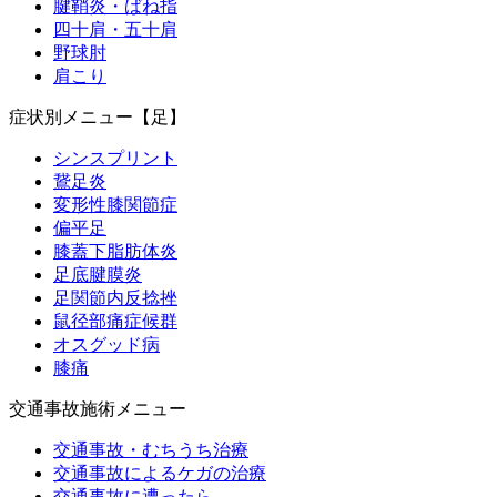
腱鞘炎・ばね指
四十肩・五十肩
野球肘
肩こり
症状別メニュー【足】
シンスプリント
鵞足炎
変形性膝関節症
偏平足
膝蓋下脂肪体炎
足底腱膜炎
足関節内反捻挫
鼠径部痛症候群
オスグッド病
膝痛
交通事故施術メニュー
交通事故・むちうち治療
交通事故によるケガの治療
交通事故に遭ったら