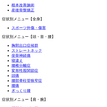
根本改善施術
産後骨盤矯正
症状別メニュー【全身】
スポーツ外傷・傷害
症状別メニュー【頭・首・腰】
胸郭出口症候群
ストレートネック
坐骨神経痛
寝違え
腰椎分離症
変形性股関節症
頭痛
腰部脊柱管狭窄症
腰痛
ぎっくり腰
症状別メニュー【肩・腕】