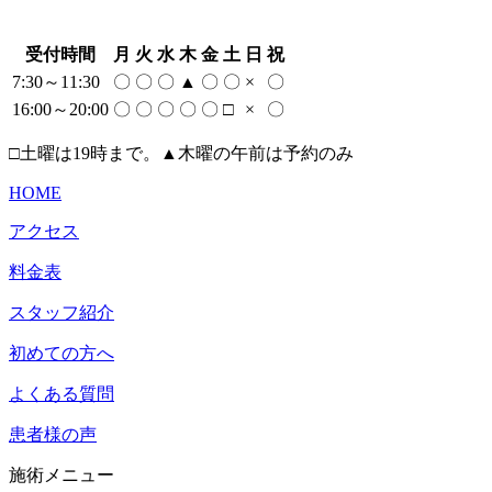
受付時間
月
火
水
木
金
土
日
祝
7:30～11:30
〇
〇
〇
▲
〇
〇
×
〇
16:00～20:00
〇
〇
〇
〇
〇
□
×
〇
□土曜は19時まで。▲木曜の午前は予約のみ
HOME
アクセス
料金表
スタッフ紹介
初めての方へ
よくある質問
患者様の声
施術メニュー