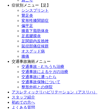
肩こり
症状別メニュー【足】
シンスプリント
鵞足炎
変形性膝関節症
偏平足
膝蓋下脂肪体炎
足底腱膜炎
足関節内反捻挫
鼠径部痛症候群
オスグッド病
膝痛
交通事故施術メニュー
交通事故・むちうち治療
交通事故によるケガの治療
交通事故に遭ったら
交通事故保険について
整形外科との併院
アスレティックリハビリテーション（アスリハ）
スタッフ紹介
初めての方へ
よくある質問