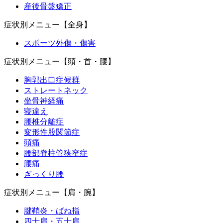
産後骨盤矯正
症状別メニュー【全身】
スポーツ外傷・傷害
症状別メニュー【頭・首・腰】
胸郭出口症候群
ストレートネック
坐骨神経痛
寝違え
腰椎分離症
変形性股関節症
頭痛
腰部脊柱管狭窄症
腰痛
ぎっくり腰
症状別メニュー【肩・腕】
腱鞘炎・ばね指
四十肩・五十肩