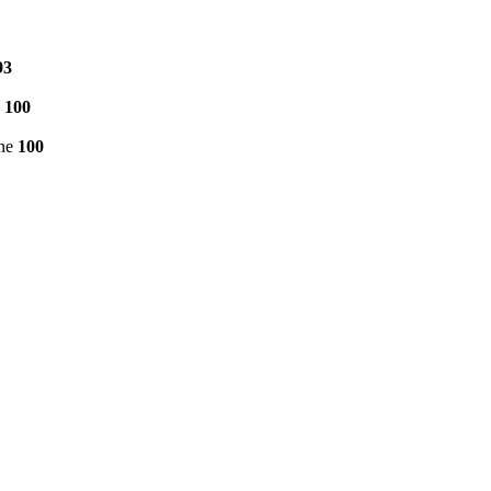
93
e
100
ine
100