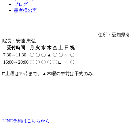
ブログ
患者様の声
住所：愛知県瀬
院長：安達 忠弘
受付時間
月
火
水
木
金
土
日
祝
7:30～11:30
〇
〇
〇
▲
〇
〇
×
〇
16:00～20:00
〇
〇
〇
〇
〇
□
×
〇
□土曜は19時まで。▲木曜の午前は予約のみ
LINE予約はこちらから