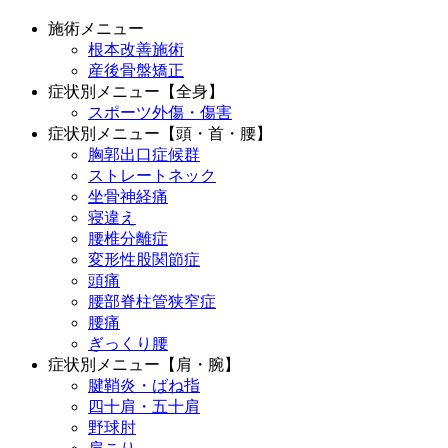
施術メニュー
根本改善施術
産後骨盤矯正
症状別メニュー【全身】
スポーツ外傷・傷害
症状別メニュー【頭・首・腰】
胸郭出口症候群
ストレートネック
坐骨神経痛
寝違え
腰椎分離症
変形性股関節症
頭痛
腰部脊柱管狭窄症
腰痛
ぎっくり腰
症状別メニュー【肩・腕】
腱鞘炎・ばね指
四十肩・五十肩
野球肘