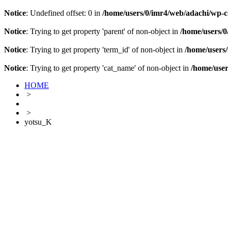
Notice
: Undefined offset: 0 in
/home/users/0/imr4/web/adachi/wp-co
Notice
: Trying to get property 'parent' of non-object in
/home/users/0
Notice
: Trying to get property 'term_id' of non-object in
/home/users/
Notice
: Trying to get property 'cat_name' of non-object in
/home/user
HOME
>
>
yotsu_K